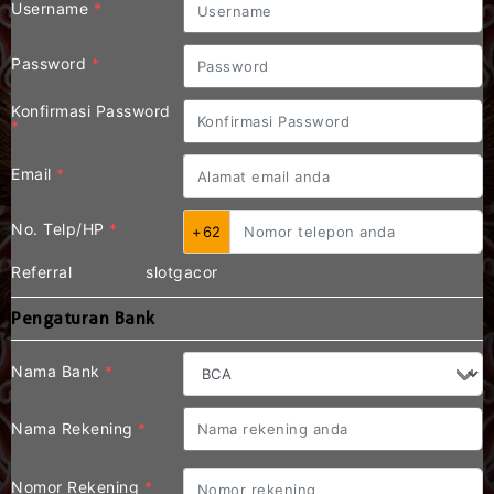
Username
*
Password
*
Konfirmasi Password
*
Email
*
No. Telp/HP
*
+62
Referral
slotgacor
Pengaturan Bank
Nama Bank
*
Nama Rekening
*
Nomor Rekening
*